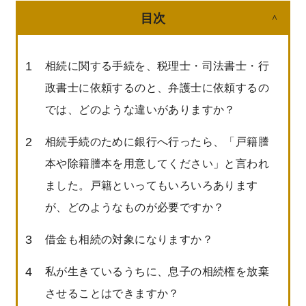
遺留分侵害額請求／遺留分減殺請求
遺言について
目次
弁護士紹介
寄与分とは？
遺産分割について
特別受益とは？
弁護士費用
相続に関する手続を、税理士・司法書士・行
寄与分・特別受益について
政書士に依頼するのと、弁護士に依頼するの
相続放棄とは？
相続放棄・限定承認について
事務所アクセス
では、どのような違いがありますか？
相続欠格・相続廃除
二俣川事務所
メールでのお問い合わせ
相続手続のために銀行へ行ったら、「戸籍謄
相続人調査
新横浜事務所
本や除籍謄本を用意してください」と言われ
電話する（0120-918-862）
相続財産調査
茅ヶ崎事務所
ました。戸籍といってもいろいろあります
贈与・遺贈
が、どのようなものが必要ですか？
青葉台事務所
限定承認とは？
借金も相続の対象になりますか？
金沢文庫事務所
遺産整理
東京事務所（丸の内）
私が生きているうちに、息子の相続権を放棄
させることはできますか？
大阪事務所（梅田）