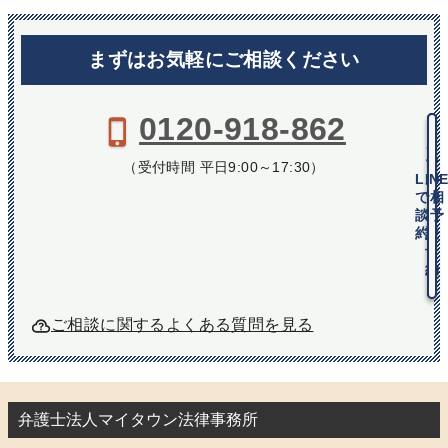
まずはお気軽にご相談ください
0120-918-862
メ
ー
（受付時間 平日9:00～17:30）
LIN
ル
で相
で
談予
相
約
談
予
約
ご相談に関するよくある質問を見る
弁護士法人マイタウン法律事務所