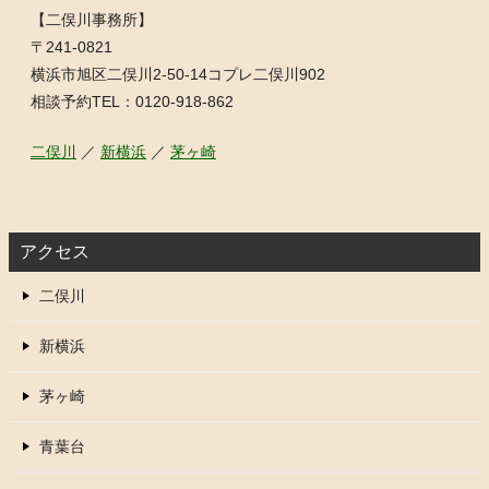
【二俣川事務所】
〒241-0821
横浜市旭区二俣川2-50-14コプレ二俣川902
相談予約TEL：0120-918-862
二俣川
／
新横浜
／
茅ヶ崎
アクセス
二俣川
新横浜
茅ヶ崎
青葉台