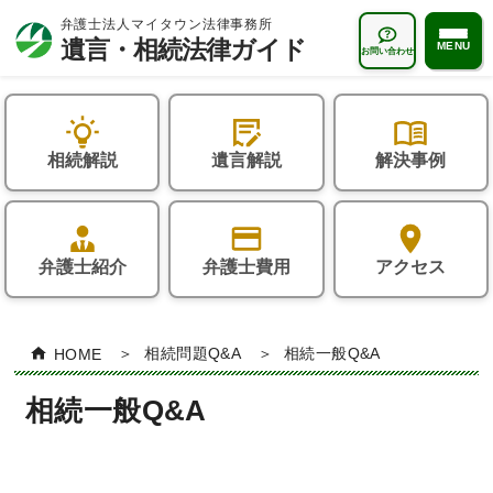
MENU
お問い合わせ
遺言・相続法律ガイドTOP
相続解説
遺言解説
解決事例
状況から探す
おひとりさま
遺言解説
お子様のいないご夫婦
弁護士紹介
弁護士費用
アクセス
遺言書はなぜ必要か？
相続解説
再婚家庭の方
遺言書の種類
相続とは何か？
よくある質問
HOME
相続問題Q&A
相続一般Q&A
遺言書の書き方
誰が相続人になるの？
相続一般について
解決事例
相続一般Q&A
「遺言執行者」とは？
相続の手続き・方法
相続人について
相続コラム
遺言書作成サポート
遺留分とは？
相続財産について
相続無料相談会