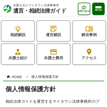
MENU
お問い合わせ
遺言・相続法律ガイドTOP
相続解説
遺言解説
解決事例
状況から探す
おひとりさま
遺言解説
お子様のいないご夫婦
弁護士紹介
弁護士費用
アクセス
遺言書はなぜ必要か？
相続解説
再婚家庭の方
遺言書の種類
相続とは何か？
よくある質問
HOME
個人情報保護方針
遺言書の書き方
誰が相続人になるの？
相続一般について
解決事例
個人情報保護方針
「遺言執行者」とは？
相続の手続き・方法
相続人について
相続コラム
遺言書作成サポート
遺留分とは？
相続法律ガイドを運営するマイタウン法律事務所のプ
相続財産について
相続無料相談会