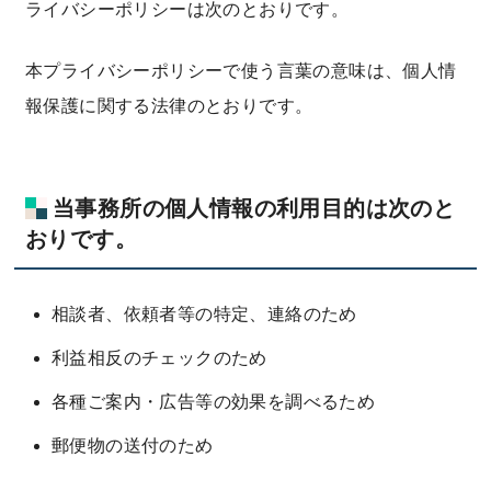
ライバシーポリシーは次のとおりです。
遺留分侵害額請求／遺留分減殺請求
遺言について
弁護士紹介
寄与分とは？
遺産分割について
本プライバシーポリシーで使う言葉の意味は、個人情
特別受益とは？
弁護士費用
報保護に関する法律のとおりです。
寄与分・特別受益について
相続放棄とは？
相続放棄・限定承認について
事務所アクセス
相続欠格・相続廃除
当事務所の個人情報の利用目的は次のと
二俣川事務所
メールでのお問い合わせ
相続人調査
おりです。
新横浜事務所
電話する（0120-918-862）
相続財産調査
茅ヶ崎事務所
相談者、依頼者等の特定、連絡のため
贈与・遺贈
青葉台事務所
利益相反のチェックのため
限定承認とは？
金沢文庫事務所
各種ご案内・広告等の効果を調べるため
遺産整理
東京事務所（丸の内）
郵便物の送付のため
大阪事務所（梅田）