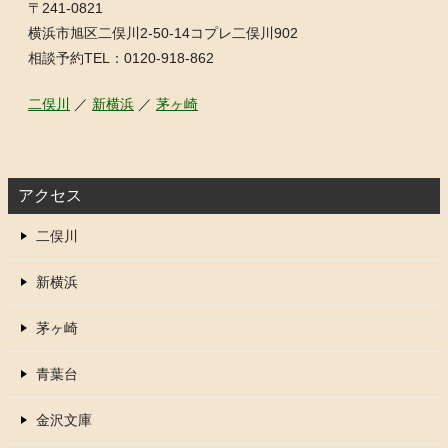
〒241-0821
横浜市旭区二俣川2-50-14コプレ二俣川902
相談予約TEL：0120-918-862
二俣川
／
新横浜
／
茅ヶ崎
アクセス
二俣川
新横浜
茅ヶ崎
青葉台
金沢文庫