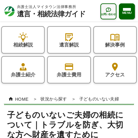
MENU
お問い合わせ
遺言・相続法律ガイドTOP
相続解説
遺言解説
解決事例
状況から探す
おひとりさま
遺言解説
お子様のいないご夫婦
弁護士紹介
弁護士費用
アクセス
遺言書はなぜ必要か？
相続解説
再婚家庭の方
遺言書の種類
相続とは何か？
よくある質問
HOME
状況から探す
子どものいない夫婦
遺言書の書き方
誰が相続人になるの？
相続一般について
解決事例
子どものいないご夫婦の相続に
「遺言執行者」とは？
相続の手続き・方法
相続人について
相続コラム
ついて｜トラブルを防ぎ、大切
遺言書作成サポート
遺留分とは？
相続財産について
な方へ財産を遺すために
相続無料相談会