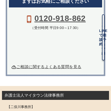
まずはお気軽にご相談ください
0120-918-862
メ
ー
（受付時間 平日9:00～17:30）
LINE
ル
で相
で
談予
相
約
談
予
約
ご相談に関するよくある質問を見る
弁護士法人マイタウン法律事務所
【二俣川事務所】