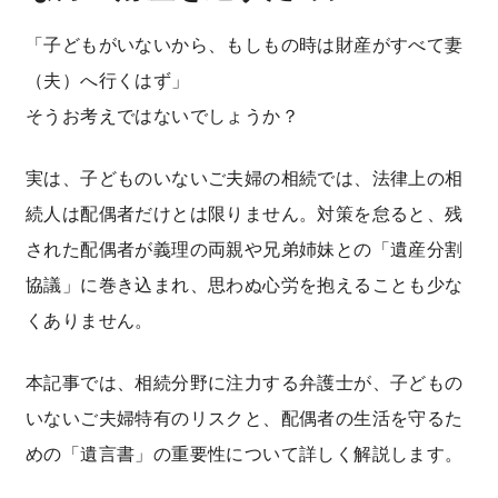
遺留分侵害額請求／遺留分減殺請求
遺言について
「子どもがいないから、もしもの時は財産がすべて妻
弁護士紹介
寄与分とは？
遺産分割について
（夫）へ行くはず」
特別受益とは？
弁護士費用
寄与分・特別受益について
そうお考えではないでしょうか？
相続放棄とは？
相続放棄・限定承認について
事務所アクセス
実は、子どものいないご夫婦の相続では、法律上の相
相続欠格・相続廃除
二俣川事務所
続人は配偶者だけとは限りません。対策を怠ると、残
メールでのお問い合わせ
相続人調査
された配偶者が義理の両親や兄弟姉妹との「遺産分割
新横浜事務所
電話する（0120-918-862）
相続財産調査
協議」に巻き込まれ、思わぬ心労を抱えることも少な
茅ヶ崎事務所
くありません。
贈与・遺贈
青葉台事務所
限定承認とは？
本記事では、相続分野に注力する弁護士が、子どもの
金沢文庫事務所
いないご夫婦特有のリスクと、配偶者の生活を守るた
遺産整理
東京事務所（丸の内）
めの「遺言書」の重要性について詳しく解説します。
大阪事務所（梅田）