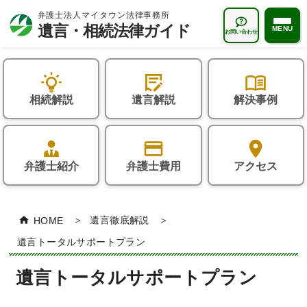
MENU
お問い合わせ
遺言・相続法律ガイドTOP
相続解説
遺言解説
解決事例
状況から探す
おひとりさま
遺言解説
お子様のいないご夫婦
弁護士紹介
弁護士費用
アクセス
遺言書はなぜ必要か？
相続解説
再婚家庭の方
遺言書の種類
相続とは何か？
よくある質問
HOME
遺言徹底解説
遺言書の書き方
誰が相続人になるの？
相続一般について
解決事例
遺言トータルサポートプラン
「遺言執行者」とは？
相続の手続き・方法
相続人について
相続コラム
遺言トータルサポートプラン
遺言書作成サポート
遺留分とは？
相続財産について
相続無料相談会