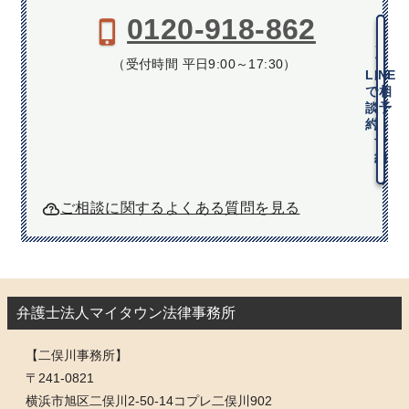
0120-918-862
メ
ー
（受付時間 平日9:00～17:30）
LINE
ル
で相
で
談予
相
約
談
予
約
ご相談に関するよくある質問を見る
弁護士法人マイタウン法律事務所
【二俣川事務所】
〒241-0821
横浜市旭区二俣川2-50-14コプレ二俣川902