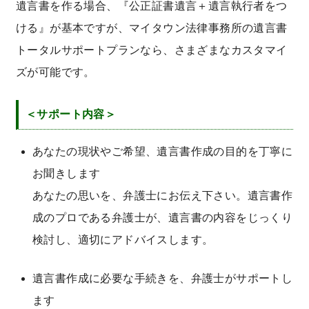
遺言書を作る場合、『公正証書遺言＋遺言執行者をつ
遺留分侵害額請求／遺留分減殺請求
遺言について
ける』が基本ですが、マイタウン法律事務所の遺言書
弁護士紹介
寄与分とは？
遺産分割について
トータルサポートプランなら、さまざまなカスタマイ
特別受益とは？
弁護士費用
寄与分・特別受益について
ズが可能です。
相続放棄とは？
相続放棄・限定承認について
事務所アクセス
＜サポート内容＞
相続欠格・相続廃除
二俣川事務所
メールでのお問い合わせ
相続人調査
あなたの現状やご希望、遺言書作成の目的を丁寧に
新横浜事務所
お聞きします
電話する（0120-918-862）
相続財産調査
茅ヶ崎事務所
あなたの思いを、弁護士にお伝え下さい。遺言書作
贈与・遺贈
青葉台事務所
成のプロである弁護士が、遺言書の内容をじっくり
限定承認とは？
検討し、適切にアドバイスします。
金沢文庫事務所
遺産整理
東京事務所（丸の内）
遺言書作成に必要な手続きを、弁護士がサポートし
大阪事務所（梅田）
ます