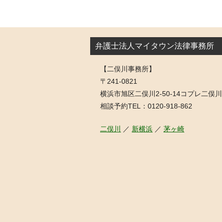
弁護士法人マイタウン法律事務所
【二俣川事務所】
〒241-0821
横浜市旭区二俣川2-50-14コプレ二俣川
相談予約TEL：0120-918-862
二俣川
／
新横浜
／
茅ヶ崎