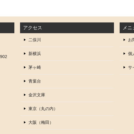
アクセス
メニ
二俣川
お
新横浜
個
902
茅ヶ崎
サ
青葉台
金沢文庫
東京（丸の内）
大阪（梅田）