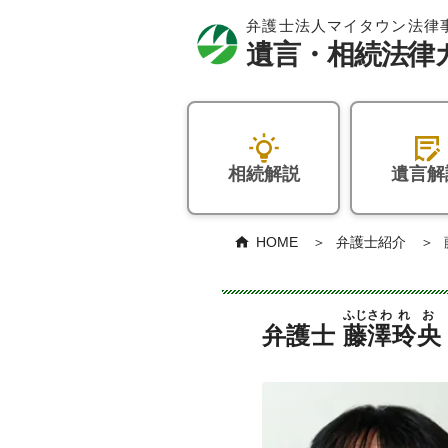
相続解説
遺言解
HOME
弁護士紹介
ふじさわ
れお
弁護士
藤澤
玲央