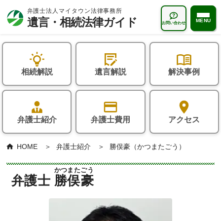
MENU
お問い合わせ
遺言・相続法律ガイドTOP
相続解説
遺言解説
解決事例
状況から探す
おひとりさま
遺言解説
お子様のいないご夫婦
弁護士紹介
弁護士費用
アクセス
遺言書はなぜ必要か？
相続解説
再婚家庭の方
遺言書の種類
相続とは何か？
よくある質問
HOME
弁護士紹介
勝俣豪（かつまたごう）
遺言書の書き方
誰が相続人になるの？
相続一般について
かつまた
ごう
解決事例
弁護士
勝俣
豪
「遺言執行者」とは？
相続の手続き・方法
相続人について
相続コラム
遺言書作成サポート
遺留分とは？
相続財産について
相続無料相談会