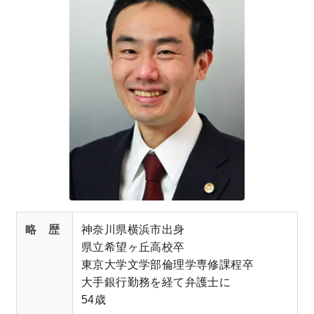
遺留分侵害額請求／遺留分減殺請求
遺言について
弁護士紹介
寄与分とは？
遺産分割について
特別受益とは？
弁護士費用
寄与分・特別受益について
相続放棄とは？
相続放棄・限定承認について
事務所アクセス
相続欠格・相続廃除
二俣川事務所
メールでのお問い合わせ
相続人調査
新横浜事務所
電話する（0120-918-862）
相続財産調査
茅ヶ崎事務所
贈与・遺贈
青葉台事務所
略 歴
神奈川県横浜市出身
限定承認とは？
県立希望ヶ丘高校卒
金沢文庫事務所
東京大学文学部倫理学専修課程卒
遺産整理
東京事務所（丸の内）
大手銀行勤務を経て弁護士に
54歳
大阪事務所（梅田）